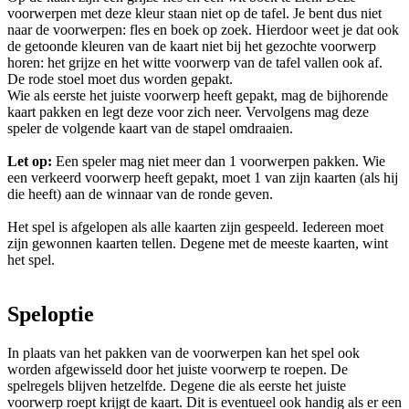
voorwerpen met deze kleur staan niet op de tafel. Je bent dus niet
naar de voorwerpen: fles en boek op zoek. Hierdoor weet je dat ook
de getoonde kleuren van de kaart niet bij het gezochte voorwerp
horen: het grijze en het witte voorwerp van de tafel vallen ook af.
De rode stoel moet dus worden gepakt.
Wie als eerste het juiste voorwerp heeft gepakt, mag de bijhorende
kaart pakken en legt deze voor zich neer. Vervolgens mag deze
speler de volgende kaart van de stapel omdraaien.
Let op:
Een speler mag niet meer dan 1 voorwerpen pakken. Wie
een verkeerd voorwerp heeft gepakt, moet 1 van zijn kaarten (als hij
die heeft) aan de winnaar van de ronde geven.
Het spel is afgelopen als alle kaarten zijn gespeeld. Iedereen moet
zijn gewonnen kaarten tellen. Degene met de meeste kaarten, wint
het spel.
Speloptie
In plaats van het pakken van de voorwerpen kan het spel ook
worden afgewisseld door het juiste voorwerp te roepen. De
spelregels blijven hetzelfde. Degene die als eerste het juiste
voorwerp roept krijgt de kaart. Dit is eventueel ook handig als er een