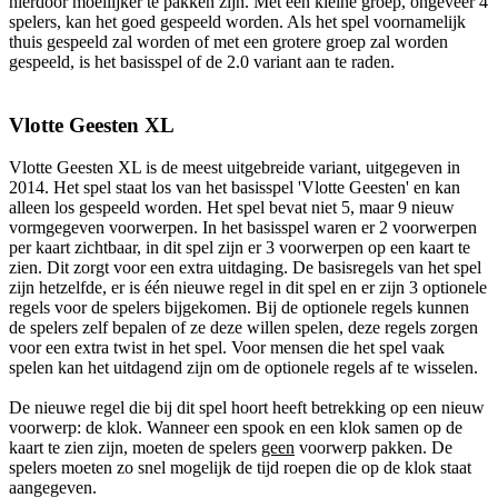
hierdoor moeilijker te pakken zijn. Met een kleine groep, ongeveer 4
spelers, kan het goed gespeeld worden. Als het spel voornamelijk
thuis gespeeld zal worden of met een grotere groep zal worden
gespeeld, is het basisspel of de 2.0 variant aan te raden.
Vlotte Geesten XL
Vlotte Geesten XL is de meest uitgebreide variant, uitgegeven in
2014. Het spel staat los van het basisspel 'Vlotte Geesten' en kan
alleen los gespeeld worden. Het spel bevat niet 5, maar 9 nieuw
vormgegeven voorwerpen. In het basisspel waren er 2 voorwerpen
per kaart zichtbaar, in dit spel zijn er 3 voorwerpen op een kaart te
zien. Dit zorgt voor een extra uitdaging. De basisregels van het spel
zijn hetzelfde, er is één nieuwe regel in dit spel en er zijn 3 optionele
regels voor de spelers bijgekomen. Bij de optionele regels kunnen
de spelers zelf bepalen of ze deze willen spelen, deze regels zorgen
voor een extra twist in het spel. Voor mensen die het spel vaak
spelen kan het uitdagend zijn om de optionele regels af te wisselen.
De nieuwe regel die bij dit spel hoort heeft betrekking op een nieuw
voorwerp: de klok. Wanneer een spook en een klok samen op de
kaart te zien zijn, moeten de spelers
geen
voorwerp pakken. De
spelers moeten zo snel mogelijk de tijd roepen die op de klok staat
aangegeven.