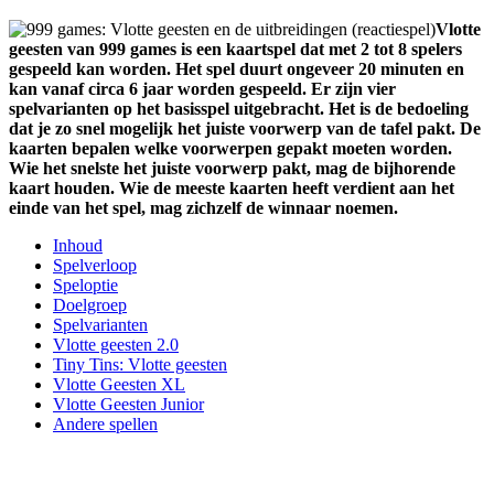
Vlotte
geesten van 999 games is een kaartspel dat met 2 tot 8 spelers
gespeeld kan worden. Het spel duurt ongeveer 20 minuten en
kan vanaf circa 6 jaar worden gespeeld. Er zijn vier
spelvarianten op het basisspel uitgebracht. Het is de bedoeling
dat je zo snel mogelijk het juiste voorwerp van de tafel pakt. De
kaarten bepalen welke voorwerpen gepakt moeten worden.
Wie het snelste het juiste voorwerp pakt, mag de bijhorende
kaart houden. Wie de meeste kaarten heeft verdient aan het
einde van het spel, mag zichzelf de winnaar noemen.
Inhoud
Spelverloop
Speloptie
Doelgroep
Spelvarianten
Vlotte geesten 2.0
Tiny Tins: Vlotte geesten
Vlotte Geesten XL
Vlotte Geesten Junior
Andere spellen