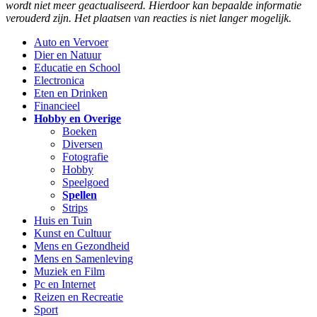
wordt niet meer geactualiseerd. Hierdoor kan bepaalde informatie
verouderd zijn. Het plaatsen van reacties is niet langer mogelijk.
Auto en Vervoer
Dier en Natuur
Educatie en School
Electronica
Eten en Drinken
Financieel
Hobby en Overige
Boeken
Diversen
Fotografie
Hobby
Speelgoed
Spellen
Strips
Huis en Tuin
Kunst en Cultuur
Mens en Gezondheid
Mens en Samenleving
Muziek en Film
Pc en Internet
Reizen en Recreatie
Sport