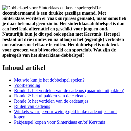
De
decembermaand is een drukke gezellige maand. Met
Sinterklaas worden er vaak surprises gemaakt, maar soms heb
je daar helemaal geen zin in. Het sinterklaas-dobbelspel is dan
een heel leuk alternatief en geschikt voor jong en oud.
Natuurlijk kun je dit spel ook spelen met Kerstmis. Het spel
bestaat uit drie rondes en na afloop is het (eigenlijk) verboden
om cadeaus met elkaar te ruilen. Het dobbelspel is ook leuk
voor groepen van bijvoorbeeld een sportclub. Wat zijn de
spelregels van het sinterklaas-dobbelspel?
Inhoud artikel
Met wie kun je het dobbelspel spelen?
Voorbereiding
Ronde 1: het verdelen van de cadeaus (maar niet uitpakken)
Ronde 2: het uitpakken van de cadeaus
Ronde 3: het verdelen van de cadeautjes
Ruilen van cadeaus
Winkels waar je voor weinig geld leuke cadeautjes kunt
kopen
Pakjesspel kopen voor Sinterklaas en/of Kerstmis