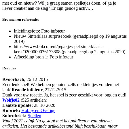
met oud en nieuw? Wil je graag samen spelletjes doen, of ga je
liever creatief aan de slag? Er zijn genoeg activi…
Bronnen en referenties
Inleidingsfoto:
Foto infoteur
Nieuw Sinterklaas surpriseboek (geraadpleegd op 19 augustus
2019)
https://www.bol.com/nl/p/pakjesspel-sinterklaas-
kerst/9200000036173808 (geraadpleegd op 2 augustus 2020)
Afbeelding bron 1: Foto infoteur
Reacties
Kvoorbach
, 26-12-2015
Zeer leuk spel! We hebben genoten zelfs de kleintjes vonden het
leuk!
Reactie infoteur
, 27-12-2015
Dank voor uw reactie. Ja, het spel is zeer geschikt voor jong en oud!
Wolfje02
(525 artikelen)
Laatste update:
28-10-2020
Rubriek:
Hobby en Overige
Subrubriek:
Spellen
Vanaf 2021 is InfoNu gestopt met het publiceren van nieuwe
artikelen. Het bestaande artikelbestand blijft beschikbaar, maar