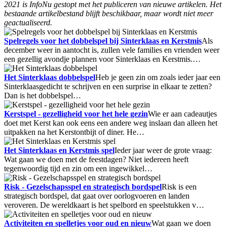
2021 is InfoNu gestopt met het publiceren van nieuwe artikelen. Het
bestaande artikelbestand blijft beschikbaar, maar wordt niet meer
geactualiseerd.
Spelregels voor het dobbelspel bij Sinterklaas en Kerstmis
Als
december weer in aantocht is, zullen vele families en vrienden weer
een gezellig avondje plannen voor Sinterklaas en Kerstmis.…
Het Sinterklaas dobbelspel
Heb je geen zin om zoals ieder jaar een
Sinterklaasgedicht te schrijven en een surprise in elkaar te zetten?
Dan is het dobbelspel…
Kerstspel - gezelligheid voor het hele gezin
Wie er aan cadeautjes
doet met Kerst kan ook eens een andere weg inslaan dan alleen het
uitpakken na het Kerstontbijt of diner. He…
Het Sinterklaas en Kerstmis spel
Ieder jaar weer de grote vraag:
Wat gaan we doen met de feestdagen? Niet iedereen heeft
tegenwoordig tijd en zin om een ingewikkel…
Risk - Gezelschapsspel en strategisch bordspel
Risk is een
strategisch bordspel, dat gaat over oorlogvoeren en landen
veroveren. De wereldkaart is het spelbord en speelstukken v…
Activiteiten en spelletjes voor oud en nieuw
Wat gaan we doen