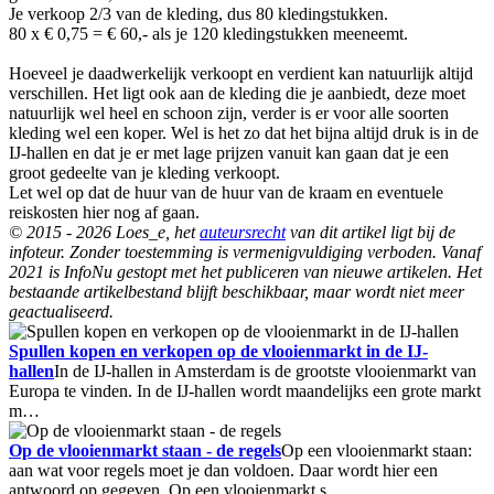
Je verkoop 2/3 van de kleding, dus 80 kledingstukken.
80 x € 0,75 = € 60,- als je 120 kledingstukken meeneemt.
Hoeveel je daadwerkelijk verkoopt en verdient kan natuurlijk altijd
verschillen. Het ligt ook aan de kleding die je aanbiedt, deze moet
natuurlijk wel heel en schoon zijn, verder is er voor alle soorten
kleding wel een koper. Wel is het zo dat het bijna altijd druk is in de
IJ-hallen en dat je er met lage prijzen vanuit kan gaan dat je een
groot gedeelte van je kleding verkoopt.
Let wel op dat de huur van de huur van de kraam en eventuele
reiskosten hier nog af gaan.
© 2015 - 2026 Loes_e, het
auteursrecht
van dit artikel ligt bij de
infoteur. Zonder toestemming is vermenigvuldiging verboden. Vanaf
2021 is InfoNu gestopt met het publiceren van nieuwe artikelen. Het
bestaande artikelbestand blijft beschikbaar, maar wordt niet meer
geactualiseerd.
Spullen kopen en verkopen op de vlooienmarkt in de IJ-
hallen
In de IJ-hallen in Amsterdam is de grootste vlooienmarkt van
Europa te vinden. In de IJ-hallen wordt maandelijks een grote markt
m…
Op de vlooienmarkt staan - de regels
Op een vlooienmarkt staan:
aan wat voor regels moet je dan voldoen. Daar wordt hier een
antwoord op gegeven. Op een vlooienmarkt s…