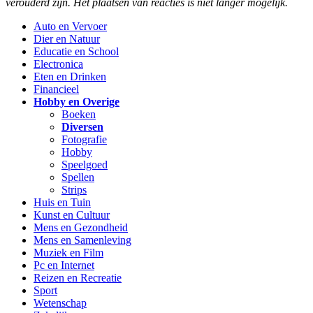
verouderd zijn. Het plaatsen van reacties is niet langer mogelijk.
Auto en Vervoer
Dier en Natuur
Educatie en School
Electronica
Eten en Drinken
Financieel
Hobby en Overige
Boeken
Diversen
Fotografie
Hobby
Speelgoed
Spellen
Strips
Huis en Tuin
Kunst en Cultuur
Mens en Gezondheid
Mens en Samenleving
Muziek en Film
Pc en Internet
Reizen en Recreatie
Sport
Wetenschap