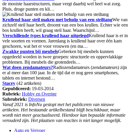
de mooiste haarstructuren, maar vergt daarbij wel heel wat zorg.
Pluis, droge punten en kli…
Krullend haar steil maken met behulp van een steiltang
Wie van
zichzelf steil haar heeft, droomt van een bos krullen. Echter wie een
bos krullen heeft, wil graag steil haar. Waarschijnl…
Verschillende types krullend haar uitgelegd
Krullend haar is er in
vele soorten en vormen. Jarenlang is krullend haar over één kam
geschoren, wat het er voor vrouwen (en ma…
Zwakke punten bij meubels
Gebreken bij meubels kunnen
opgedeeld worden in twee groepen: structurele en oppervlakkige
problemen. Bij meubels die grotendeels…
Wat doen zendamateurs?
Radiozendamateurs (zendamateurs) zijn
er al meer dan 100 jaar. In de tijd dat er nog geen smartphones,
tablets en internet bestond…
Stacey
(42 artikelen)
Gepubliceerd:
19-03-2014
Rubriek:
Hobby en Overige
Subrubriek:
Diversen
Vanaf 2021 is InfoNu gestopt met het publiceren van nieuwe
artikelen. Het bestaande artikelbestand blijft beschikbaar, maar
wordt niet meer geactualiseerd. Hierdoor kan bepaalde informatie
verouderd zijn. Het plaatsen van reacties is niet langer mogelijk.
Auto en Vervoer