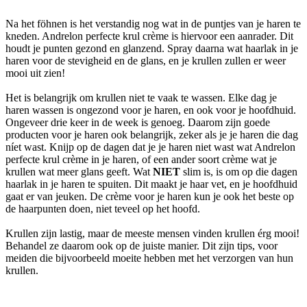
Na het föhnen is het verstandig nog wat in de puntjes van je haren te
kneden. Andrelon perfecte krul crème is hiervoor een aanrader. Dit
houdt je punten gezond en glanzend. Spray daarna wat haarlak in je
haren voor de stevigheid en de glans, en je krullen zullen er weer
mooi uit zien!
Het is belangrijk om krullen niet te vaak te wassen. Elke dag je
haren wassen is ongezond voor je haren, en ook voor je hoofdhuid.
Ongeveer drie keer in de week is genoeg. Daarom zijn goede
producten voor je haren ook belangrijk, zeker als je je haren die dag
níet wast. Knijp op de dagen dat je je haren niet wast wat Andrelon
perfecte krul crème in je haren, of een ander soort crème wat je
krullen wat meer glans geeft. Wat
NIET
slim is, is om op die dagen
haarlak in je haren te spuiten. Dit maakt je haar vet, en je hoofdhuid
gaat er van jeuken. De crème voor je haren kun je ook het beste op
de haarpunten doen, niet teveel op het hoofd.
Krullen zijn lastig, maar de meeste mensen vinden krullen érg mooi!
Behandel ze daarom ook op de juiste manier. Dit zijn tips, voor
meiden die bijvoorbeeld moeite hebben met het verzorgen van hun
krullen.