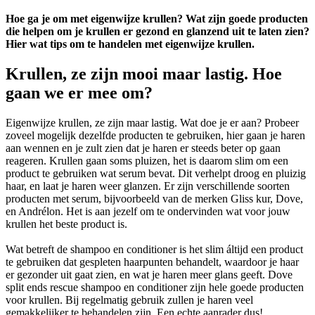
Hoe ga je om met eigenwijze krullen? Wat zijn goede producten
die helpen om je krullen er gezond en glanzend uit te laten zien?
Hier wat tips om te handelen met eigenwijze krullen.
Krullen, ze zijn mooi maar lastig. Hoe
gaan we er mee om?
Eigenwijze krullen, ze zijn maar lastig. Wat doe je er aan? Probeer
zoveel mogelijk dezelfde producten te gebruiken, hier gaan je haren
aan wennen en je zult zien dat je haren er steeds beter op gaan
reageren. Krullen gaan soms pluizen, het is daarom slim om een
product te gebruiken wat serum bevat. Dit verhelpt droog en pluizig
haar, en laat je haren weer glanzen. Er zijn verschillende soorten
producten met serum, bijvoorbeeld van de merken Gliss kur, Dove,
en Andrélon. Het is aan jezelf om te ondervinden wat voor jouw
krullen het beste product is.
Wat betreft de shampoo en conditioner is het slim áltijd een product
te gebruiken dat gespleten haarpunten behandelt, waardoor je haar
er gezonder uit gaat zien, en wat je haren meer glans geeft. Dove
split ends rescue shampoo en conditioner zijn hele goede producten
voor krullen. Bij regelmatig gebruik zullen je haren veel
gemakkelijker te behandelen zijn. Een echte aanrader dus!