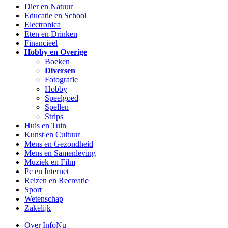
Dier en Natuur
Educatie en School
Electronica
Eten en Drinken
Financieel
Hobby en Overige
Boeken
Diversen
Fotografie
Hobby
Speelgoed
Spellen
Strips
Huis en Tuin
Kunst en Cultuur
Mens en Gezondheid
Mens en Samenleving
Muziek en Film
Pc en Internet
Reizen en Recreatie
Sport
Wetenschap
Zakelijk
Over InfoNu