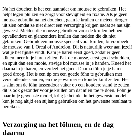
Na het douchen is het een aanrader om mousse te gebruiken. Het
helpt tegen pluizen en zorgt voor stevigheid en fixatie. Als je geen
mousse gebruikt na het douchen, gaan je krullen er meteen droger
uit zien omdat ze niet direct een verzorging krijgen nadat ze nat zijn
geweest. Meiden die mousse gebruiken voor de krullen hebben
opvallendere en glanzendere krullen dan meiden die dit níet
gebruiken. Gebruik een mousse speciaal voor krullen, bijvoorbeeld
de mousse van L'Oreal of Andrelon. Dit is natuurlijk weer aan jezelf
wat je het fijnste vindt. Kam je haren eerst goed, zodat er geen
klitten meer in je haren zitten. Pak de mousse, eerst goed schudden,
en spuit dan een mooie, stevige bol mousse in je handen. Kneed het
daarna in je haren, en verdeel het goed. Daarna föhn je je haren
goed droog. Het is een tip om een goede föhn te gebruiken met
verschillende standen, en die je warmer en kouder kunt zetten. Het
is slim om de föhn tussendoor vaker op een koudere stand te zetten,
dit is ook gezonder voor je krullen om dat af en toe te doen. Föhn je
haar in je gewenste model, krijg je het niet in het gewenste model
kun je nog altijd een stijltang gebruiken om het gewenste resultaat te
bereiken.
Verzorging na het föhnen, en de dag
daarna